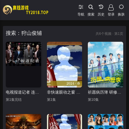
导航
搜索
登录
换肤
搜索：狩山俊辅
共
6
个视频 · 第1页
电视报道记者 连接新闻的女人们
非快速眼动之窗 2024 春
祈愿病历簿 研修医的解谜诊察记录
第1集完结
第1集
第10集