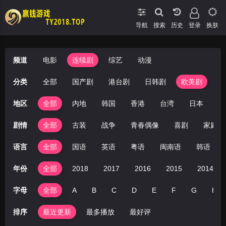
导航
搜索
登录
换肤
频道
电影
连续剧
综艺
动漫
分类
全部
国产剧
港台剧
日韩剧
欧美剧
地区
全部
内地
韩国
香港
台湾
日本
美
剧情
全部
古装
战争
青春偶像
喜剧
家庭
语言
全部
国语
英语
粤语
闽南语
韩语
年份
全部
2018
2017
2016
2015
2014
字母
全部
A
B
C
D
E
F
G
H
排序
最近更新
最多播放
最好评