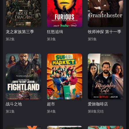
龙之家族第三季
狂怒追缉
牧师神探 第十一季
第2集
第3集
第5集
战斗之地
超市
爱旅咖啡店
第1集
第4集
第8集完结