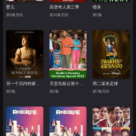
婴儿
高堡奇人第三季
猎杀
第6集完结
第10集完结
第2集
另一个贝内特家的姐妹
天堂岛疑云第十五季
周二谋杀定律
第5集
第2集
第7集完结