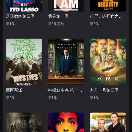
足球教练第四季
我是第一季
行尸走肉死亡之城第三季
第1集
第3集完结
第2集
西区帮派
神探默多克 第十九季
方舟一号第三季
第2集
第1集
第1集