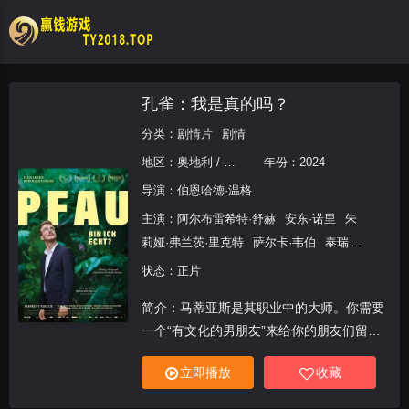
孔雀：我是真的吗？
分类：
剧情片
剧情
地区：
奥地利 / 德国
年份：
2024
导演：
伯恩哈德·温格
主演：
阿尔布雷希特·舒赫
安东·诺里
朱
莉娅·弗兰茨·里克特
萨尔卡·韦伯
泰瑞莎·
弗斯塔德·艾格斯珀
玛利亚·霍夫斯塔尔
状态：正片
布兰科·萨马罗夫斯基
蒂洛·奈斯特
克莱
简介：马蒂亚斯是其职业中的大师。你需要
门斯·伯恩多夫
朵丽丝·德雷切舍
迈克尔·
一个“有文化的男朋友”来给你的朋友们留下
埃德林格
玛丽亚·弗里里
妮娜·弗格
赫伯
深刻印象吗？或者是一个“完美的儿子”来影
特·福尔图贝尔
伊娃-玛丽亚·弗兰克
芭芭
立即播放
收藏
响你的商业伙伴对你的看法？又或者只是一
拉·加斯纳
塞莉娜·格拉夫
马库斯·哈梅
个陪练伙伴来排演一场争论？不管你需要什
勒
阿里克谢·哈特利布-谢伊
凯瑟琳娜·豪