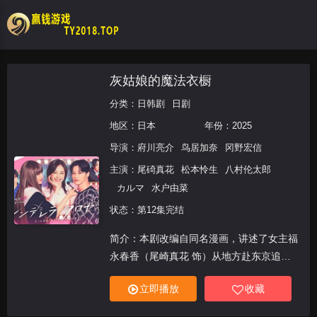
灰姑娘的魔法衣橱
分类：
日韩剧
日剧
地区：
日本
年份：
2025
导演：
府川亮介
鸟居加奈
冈野宏信
主演：
尾碕真花
松本怜生
八村伦太郎
カルマ
水户由菜
状态：第12集完结
简介：本剧改编自同名漫画，讲述了女主福
永春香（尾崎真花 饰）从地方赴东京追
梦，却难以融入大学生活，在低谷时遇见神
立即播放
收藏
秘美女“神山光”（松本怜生 饰）相助，开启
自我蜕变之路。通过化妆、时尚和人际交