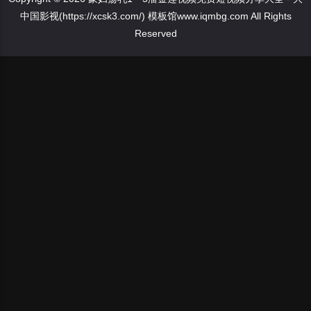
中国影视(https://xcsk3.com/) 模板馆www.iqmbg.com All Rights
Reserved