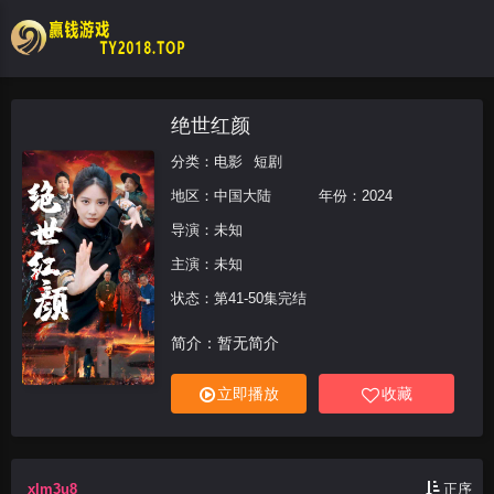
绝世红颜
分类：
电影
短剧
地区：
中国大陆
年份：
2024
导演：未知
主演：未知
状态：第41-50集完结
简介：暂无简介
立即播放
收藏
xlm3u8
正序