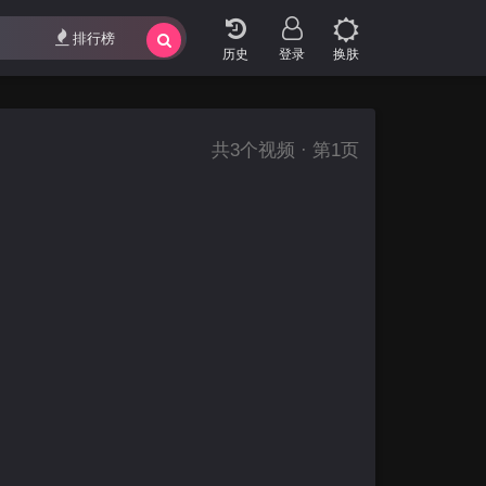
排行榜
登录
换肤
共
3
个视频 · 第1页