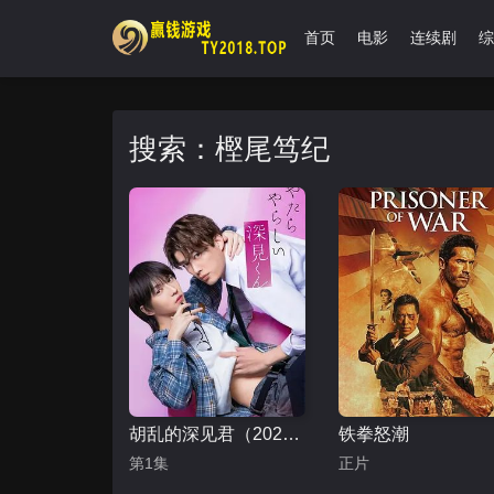
首页
电影
连续剧
综
搜索：樫尾笃纪
胡乱的深见君（2026）
铁拳怒潮
第1集
正片