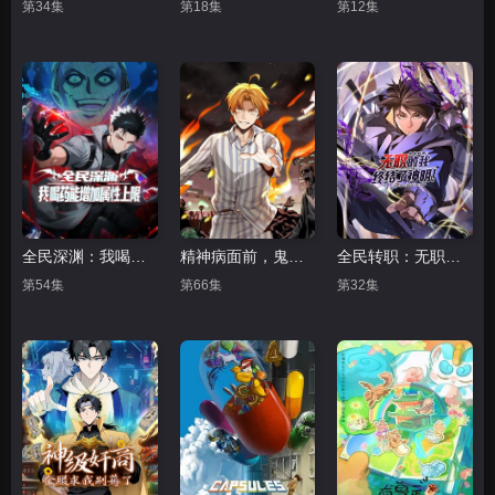
第34集
第18集
第12集
全民深渊：我喝药能增加属性上限动态漫画
精神病面前，鬼东西算个球 动态漫画 第一季
全民转职：无职的我终结了神明！动态漫画
第54集
第66集
第32集