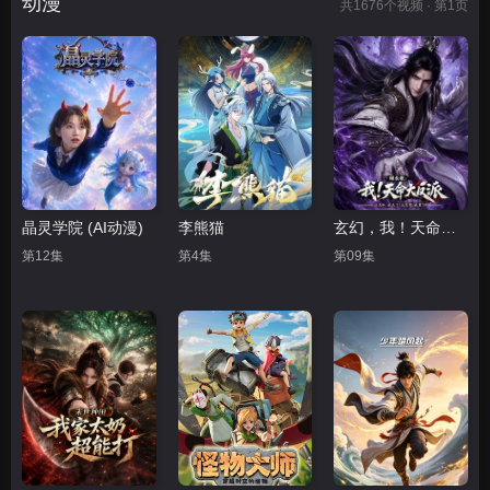
动漫
共
1676
个视频 · 第1页
晶灵学院 (AI动漫)
李熊猫
玄幻，我！天命大反派
第12集
第4集
第09集