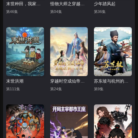
末世种田，我家太奶超能打
​怪物大师之穿越时空的怪物​
少年踏风起
第46集
第04集
第36集
末世洪潮
穿越时空成仙帝，系统迟到八万年
苏东坡与杭州的故事
第111集
第24集
第9集