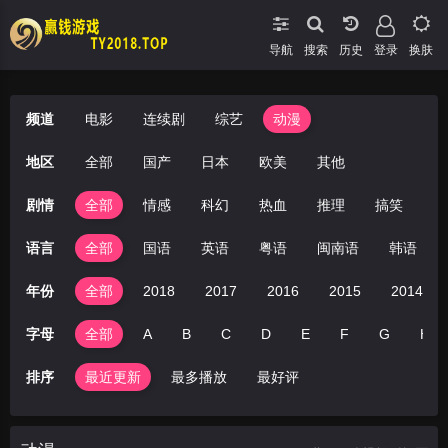
导航
搜索
登录
换肤
频道
电影
连续剧
综艺
动漫
地区
全部
国产
日本
欧美
其他
剧情
全部
情感
科幻
热血
推理
搞笑
冒
语言
全部
国语
英语
粤语
闽南语
韩语
年份
全部
2018
2017
2016
2015
2014
字母
全部
A
B
C
D
E
F
G
H
排序
最近更新
最多播放
最好评