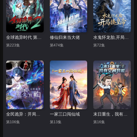
全球诡异时代 第二季
修仙归来当大佬
水鬼怀龙胎,开局揍皇帝
第223集
第474集
第72集
全民诡异：开局掌握零元购
一家三口闯仙域
末日重生，我有空间异能
第106集
第13集
第16集