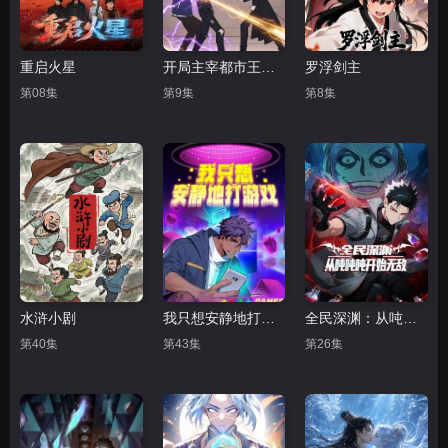
重启火星
开局主宰都市王座动态漫画
罗浮剑主
第08集
第9集
第8集
水浒小剧
我只想安静地打游戏第二季
全民深渊：从吨吨吨开始无敌
第40集
第43集
第26集