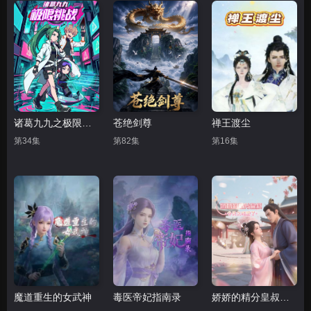
诸葛九九之极限挑战
苍绝剑尊
禅王渡尘
第34集
第82集
第16集
魔道重生的女武神
毒医帝妃指南录
娇娇的精分皇叔今天又吃醋了