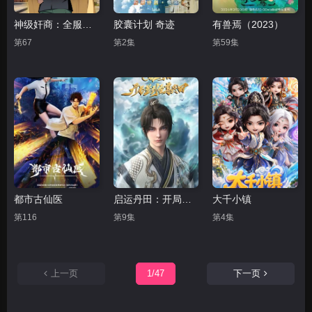
神级奸商：全服求我别薅了 动态漫画
胶囊计划 奇迹
有兽焉（2023）
第67
第2集
第59集
都市古仙医
启运丹田：开局签到至尊丹田
大千小镇
第116
第9集
第4集
上一页
1/47
下一页