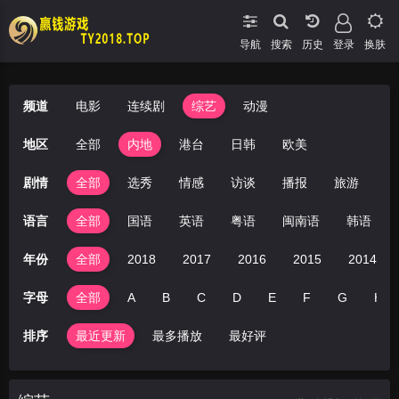
导航
搜索
登录
换肤
频道
电影
连续剧
综艺
动漫
地区
全部
内地
港台
日韩
欧美
剧情
全部
选秀
情感
访谈
播报
旅游
音
语言
全部
国语
英语
粤语
闽南语
韩语
年份
全部
2018
2017
2016
2015
2014
字母
全部
A
B
C
D
E
F
G
H
排序
最近更新
最多播放
最好评