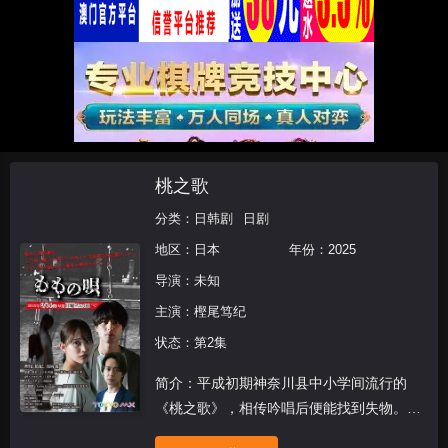
桃之歌
分类：
日韩剧
日剧
地区：
日本
年份：
2025
导演：未知
主演：
樫尾笃纪
状态：第2集
简介：平成初期神奈川县中小学间流行的
《桃之歌》，相传吟唱后便能找到失物。这
首童谣近年再度于年轻人中流行，但吟唱者