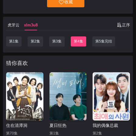
收藏
却接连遭遇离奇死亡。 occult杂志《尼斯
湖》的记者桝村研一（樫尾笃纪 饰）在调
查连续离奇命
虎牙云
xlm3u8
正序
第1集
第2集
第3集
第4集
第5集完结
猜你喜欢
住在清潭洞
夏日狂热
我的偶像总裁
第70集
第1集
第2集