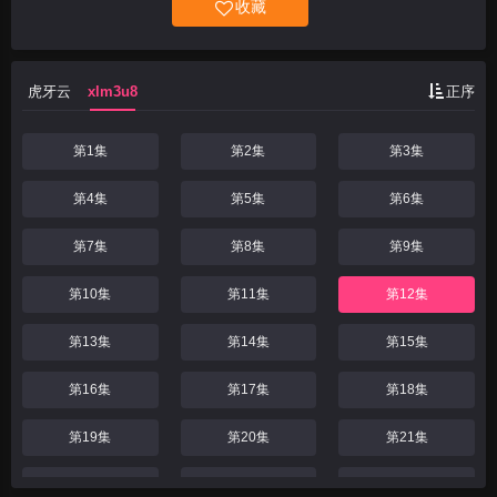
收藏
虎牙云
xlm3u8
正序
第1集
第2集
第3集
第4集
第5集
第6集
第7集
第8集
第9集
第10集
第11集
第12集
第13集
第14集
第15集
第16集
第17集
第18集
第19集
第20集
第21集
第22集
第23集
第24集