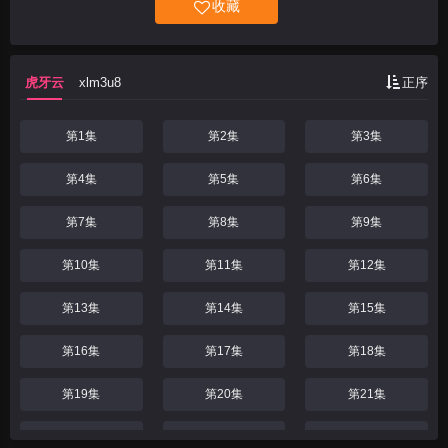
收藏
虎牙云
xlm3u8
正序
第1集
第2集
第3集
第4集
第5集
第6集
第7集
第8集
第9集
第10集
第11集
第12集
第13集
第14集
第15集
第16集
第17集
第18集
第19集
第20集
第21集
第22集
第23集
第24集