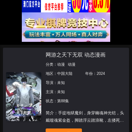
网游之天下无双 动态漫画
分类：
动漫
动漫
地区：
中国大陆
年份：
2024
导演：未知
主演：未知
状态：第88集
简介：手提地狱魔剑，身穿幽魂神光铠，头
戴噬魂紫金盔，脚踏浮云踏浪靴，左搂死亡
女神，右抱...