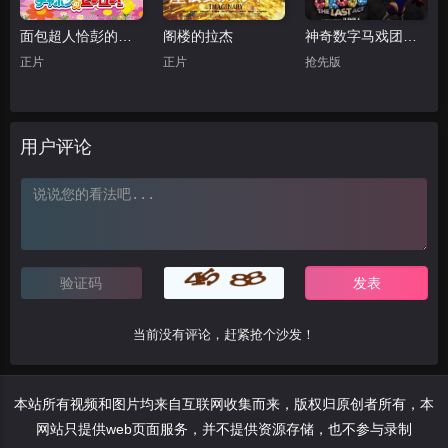
第55集
第56集
第57集
面包超人恰彭的英雄剧场版 (普通话)
阁楼的拉杰
神奇数字马戏团：谢幕演出
第58集
第59集
第60集
正片
正片
抢先版
第61集
第62集
第63集
第64集
第65集
第66集
用户评论
第67集
第68集
第69集
第70集
第71集
第72集
第73集
第74集
第75集
第76集
第77集
第78集
当前没有评论，赶紧抢个沙发！
第79集
第80集
第81集
第82集
第83集
第84集
本站所有视频和图片均来自互联网收集而来，版权归原创者所有，本
网站只提供web页面服务，并不提供资源存储，也不参与录制
第85集
第86集
第87集