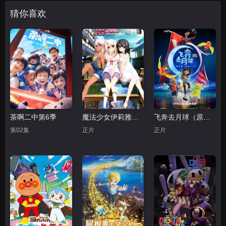
猜你喜欢
第25集
第26集
第27集
第28集
第29集
第30集
第31集
第32集
第33集
第34集
第35集
第36集
第37集
第38集
第39集
茶啊二中第6季
魔法少女伊莉雅：魔法少女in温泉旅行
飞奔去月球（原声版）
第40集
第41集
第42集
第02集
正片
正片
第43集
第44集
第45集
第46集
第47集
第48集
第49集
第50集
第51集
第52集
第53集
第54集